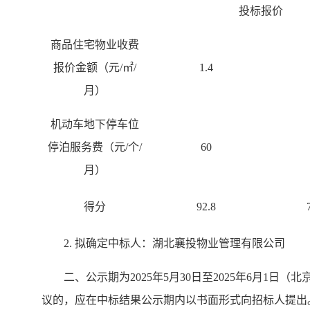
投标报价
商品住宅物业收费
报价金额（元
/
㎡
/
1.4
月）
机动车地下停车位
停泊服务费（元
/
个
/
60
月）
得分
92.8
2.
拟确定中标人：
湖北襄投物业管理有限公司
二
、公示期为
202
5
年
5
月
30
日至
202
5
年
6
月
1
日（北
议的，应在中标结果公示期内以书面形式向招标人提出