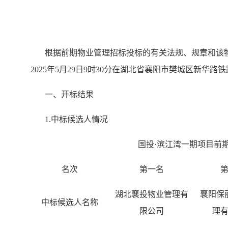
根据
前期
物业管理招标投标的有关法规、规章和该
202
5
年
5
月
29
日
9
时
3
0
分在
湖北省襄阳市樊城区新华路铁
一、开标
结果
1.
中标候选人情况
国投
·滨江湾一期项目
前
名次
第一名
湖北襄投物业管理有
襄阳保
中标候选人名称
限公司
理