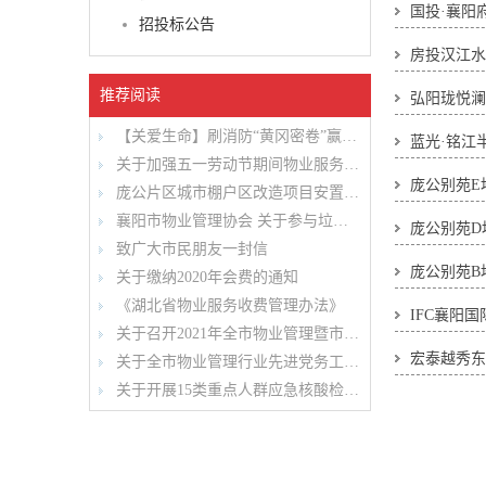
国投·襄阳
招投标公告
房投汉江水
推荐阅读
弘阳珑悦澜
【关爱生命】刷消防“黄冈密卷”赢大礼
蓝光·铭江
关于加强五一劳动节期间物业服务行业安全 管理工作的通知
庞公别苑E
庞公片区城市棚户区改造项目安置房1#地块及2#地块项目前期物业服务开标结果公示
襄阳市物业管理协会 关于参与垃圾分类工作的倡议书
庞公别苑D
致广大市民朋友一封信
庞公别苑B
关于缴纳2020年会费的通知
《湖北省物业服务收费管理办法》
IFC襄阳
关于召开2021年全市物业管理暨市物协全体会员大会工作会议的通知
宏泰越秀东
关于全市物业管理行业先进党务工作拟表彰对象的公示
关于开展15类重点人群应急核酸检测的通知